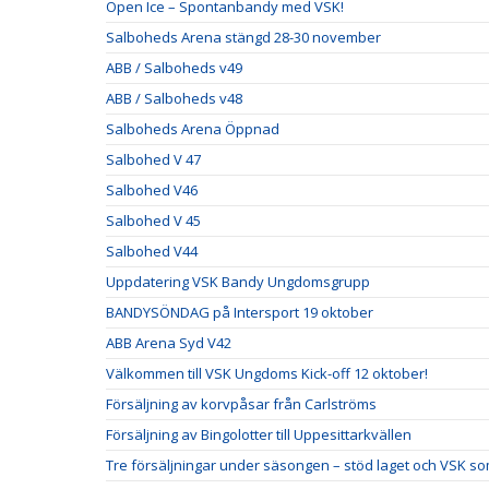
Open Ice – Spontanbandy med VSK!
Salboheds Arena stängd 28-30 november
ABB / Salboheds v49
ABB / Salboheds v48
Salboheds Arena Öppnad
Salbohed V 47
Salbohed V46
Salbohed V 45
Salbohed V44
Uppdatering VSK Bandy Ungdomsgrupp
BANDYSÖNDAG på Intersport 19 oktober
ABB Arena Syd V42
Välkommen till VSK Ungdoms Kick-off 12 oktober!
Försäljning av korvpåsar från Carlströms
Försäljning av Bingolotter till Uppesittarkvällen
Tre försäljningar under säsongen – stöd laget och VSK so