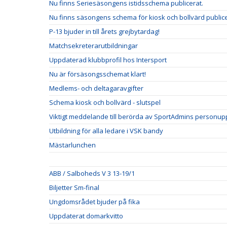
Nu finns Seriesäsongens istidsschema publicerat.
Nu finns säsongens schema för kiosk och bollvärd public
P-13 bjuder in till årets grejbytardag!
Matchsekreterarutbildningar
Uppdaterad klubbprofil hos Intersport
Nu är försäsongsschemat klart!
Medlems- och deltagaravgifter
Schema kiosk och bollvärd - slutspel
Viktigt meddelande till berörda av SportAdmins personupp
Utbildning för alla ledare i VSK bandy
Mästarlunchen
ABB / Salboheds V 3 13-19/1
Biljetter Sm-final
Ungdomsrådet bjuder på fika
Uppdaterat domarkvitto