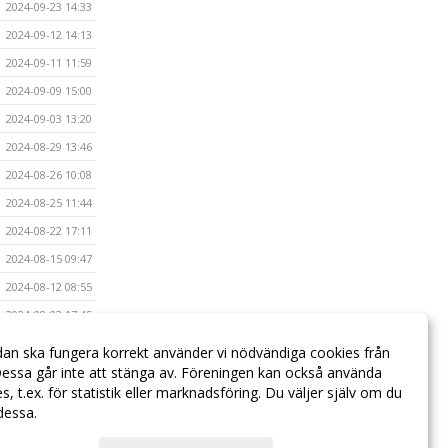
2024-09-23 14:33
2024-09-12 14:13
2024-09-11 11:59
2024-09-09 15:00
2024-09-03 13:20
2024-08-29 13:46
2024-08-26 10:08
2024-08-25 11:44
2024-08-22 17:11
2024-08-15 09:47
2024-08-12 08:55
2024-08-03 17:45
2024-05-24 09:24
dan ska fungera korrekt använder vi nödvändiga cookies från
essa går inte att stänga av. Föreningen kan också använda
2024-01-05 15:39
ies, t.ex. för statistik eller marknadsföring. Du väljer själv om du
 dessa.