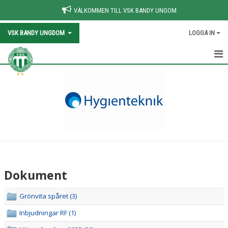
VÄLKOMMEN TILL VSK BANDY UNGOM
VSK BANDY UNGDOM
LOGGA IN
HEM
NYHETER
KALENDER
VÅRA LAG/TRÄNARE
OM VSK BANDY
Dokument
OM VSK BANDY
Grönvita spåret (3)
VÅR HISTORIA
Inbjudningar RF (1)