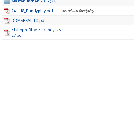
VÄRDEGRUND
Mästarlunchen 2025 (22)
241118_Bandyplay.pdf
Instruktion Bandyplay
DOKUMENT
DOMARKVITTO.pdf
KONTAKT
Klubbprofil_VSK_Bandy_26-
27.pdf
SPELARE: VSK BANDYS VÄRDEGRUND
SCHYSST FRAMTID
POLICYS
KOMMANDE MATCHER & RESULTAT
FÖR LEDARE
FÖR FÖRÄLDRAR
VERKSAMHETSHANDBOK