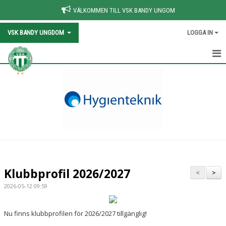
VÄLKOMMEN TILL VSK BANDY UNGOM
VSK BANDY UNGDOM
LOGGA IN
HEM
NYHETER
KALENDER
VÅRA LAG/TRÄNARE
OM VSK BANDY
Klubbprofil 2026/2027
<
>
KOMMANDE MATCHER & RESULTAT
2026-05-12 09:59
FÖR LEDARE
Nu finns klubbprofilen för 2026/2027 tillgänglig!