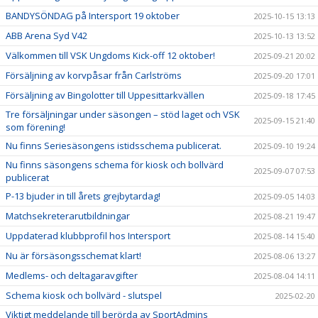
BANDYSÖNDAG på Intersport 19 oktober
2025-10-15 13:13
ABB Arena Syd V42
2025-10-13 13:52
Välkommen till VSK Ungdoms Kick-off 12 oktober!
2025-09-21 20:02
Försäljning av korvpåsar från Carlströms
2025-09-20 17:01
Försäljning av Bingolotter till Uppesittarkvällen
2025-09-18 17:45
Tre försäljningar under säsongen – stöd laget och VSK
2025-09-15 21:40
som förening!
Nu finns Seriesäsongens istidsschema publicerat.
2025-09-10 19:24
Nu finns säsongens schema för kiosk och bollvärd
2025-09-07 07:53
publicerat
P-13 bjuder in till årets grejbytardag!
2025-09-05 14:03
Matchsekreterarutbildningar
2025-08-21 19:47
Uppdaterad klubbprofil hos Intersport
2025-08-14 15:40
Nu är försäsongsschemat klart!
2025-08-06 13:27
Medlems- och deltagaravgifter
2025-08-04 14:11
Schema kiosk och bollvärd - slutspel
2025-02-20
Viktigt meddelande till berörda av SportAdmins