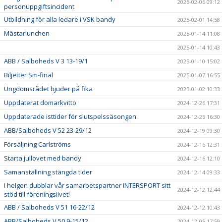
2025-02-06 09:12
personuppgiftsincident
Utbildning för alla ledare i VSK bandy
2025-02-01 14:58
Mästarlunchen
2025-01-14 11:08
2025-01-14 10:43
ABB / Salboheds V 3 13-19/1
2025-01-10 15:02
Biljetter Sm-final
2025-01-07 16:55
Ungdomsrådet bjuder på fika
2025-01-02 10:33
Uppdaterat domarkvitto
2024-12-26 17:31
Uppdaterade isttider för slutspelssäsongen
2024-12-25 16:30
ABB/Salboheds V 52 23-29/12
2024-12-19 09:30
Försäljning Carlströms
2024-12-16 12:31
Starta jullovet med bandy
2024-12-16 12:10
Samanställning stängda tider
2024-12-14 09:33
I helgen dubblar vår samarbetspartner INTERSPORT sitt
2024-12-12 12:44
stöd till föreningslivet!
ABB / Salboheds V 51 16-22/12
2024-12-12 10:43
ABB/Salboheds V 50 9-15/12
2024-12-05 17:59