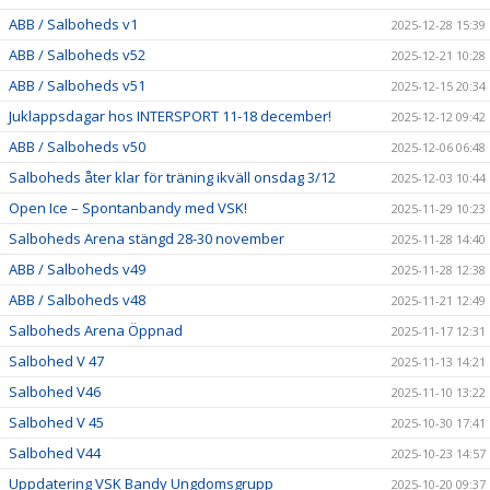
ABB / Salboheds v1
2025-12-28 15:39
ABB / Salboheds v52
2025-12-21 10:28
ABB / Salboheds v51
2025-12-15 20:34
Juklappsdagar hos INTERSPORT 11-18 december!
2025-12-12 09:42
ABB / Salboheds v50
2025-12-06 06:48
Salboheds åter klar för träning ikväll onsdag 3/12
2025-12-03 10:44
Open Ice – Spontanbandy med VSK!
2025-11-29 10:23
Salboheds Arena stängd 28-30 november
2025-11-28 14:40
ABB / Salboheds v49
2025-11-28 12:38
ABB / Salboheds v48
2025-11-21 12:49
Salboheds Arena Öppnad
2025-11-17 12:31
Salbohed V 47
2025-11-13 14:21
Salbohed V46
2025-11-10 13:22
Salbohed V 45
2025-10-30 17:41
Salbohed V44
2025-10-23 14:57
Uppdatering VSK Bandy Ungdomsgrupp
2025-10-20 09:37