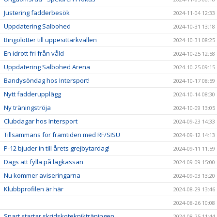
Justering fadderbesök
2024-11-04 12:33
Uppdatering Salbohed
2024-10-31 13:18
Bingolotter till uppesittarkvällen
2024-10-31 08:25
En idrott fri från våld
2024-10-25 12:58
Uppdatering Salbohed Arena
2024-10-25 09:15
Bandysöndag hos Intersport!
2024-10-17 08:59
Nytt fadderupplägg
2024-10-14 08:30
Ny träningströja
2024-10-09 13:05
Clubdagar hos Intersport
2024-09-23 14:33
Tillsammans för framtiden med RF/SISU
2024-09-12 14:13
P-12 bjuder in till årets grejbytardag!
2024-09-11 11:59
Dags att fylla på lagkassan
2024-09-09 15:00
Nu kommer aviseringarna
2024-09-03 13:20
Klubbprofilen är här
2024-08-29 13:46
2024-08-26 10:08
Snart startar skridskoteknikträningen
2024-08-25 11:44