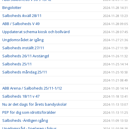
Bingolotter
2024-11-28 14:31
Salboheds ikväll 28/11
2024-11-28 13:23
ABB / Salboheds V 49
2024-11-28 09:05
Uppdaterat schema kiosk och bollvärd
2024-11-28 07:45
Ungdomsrådet är igång
2024-11-27 21:36
Salboheds inställt 27/11
2024-11-27 11:59
Salboheds 26/11 Avstängd
2024-11-26 11:32
Salboheds 25/11
2024-11-25 14:14
Salboheds måndag 25/11
2024-11-25 10:50
2024-11-21 08:49
ABB Arena / Salboheds 25/11-1/12
2024-11-20 14:14
Salboheds 18/11 v 47
2024-11-18 13:41
Nu är det dags för årets bandyskola!
2024-11-13 13:07
PEP för dig som idrottsförälder
2024-11-13 11:25
Salboheds -Äntligen igång
2024-11-09 13:53
Ungdomsråd - Spelaren i fokus
2024-11-05 08:18