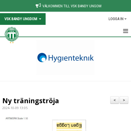
VÄLKOMMEN TILL VSK BANDY UNGOM
VSK BANDY UNGDOM
LOGGA IN
HEM
NYHETER
KALENDER
VÅRA LAG/TRÄNARE
OM VSK BANDY
Ny träningströja
<
>
KOMMANDE MATCHER & RESULTAT
2024-10-09 13:05
FÖR LEDARE