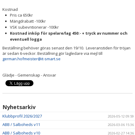
Kostnad
Pris ca 650kr
Mängdrabatt -100kr
VSK subevntionerar -100kr
Kostnad inköp för spelare/lag 450:- + tryck av nummer och
eventuell logga
Beställning behöver göras senast den 19/10. Leveranstiden för tröjan
är sedan 6-veckor. Beställning gör lagledare via mejl till
german.hofmeister@it-smart.se
Glädje - Gemenskap - Ansvar
Nyhetsarkiv
Klubbprofil 2026/2027
2026-05-12 09:59
ABB / Salboheds v11
2026-03-06 15:36
ABB / Salboheds v10
2026-02-27 14:36