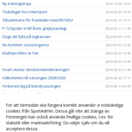
Ny träningströja
2024-10-09 13:05
Clubdagar hos Intersport
2024-09-23 14:33
Tillsammans för framtiden med RF/SISU
2024-09-12 14:13
P-12 bjuder in till årets grejbytardag!
2024-09-11 11:59
Dags att fylla på lagkassan
2024-09-09 15:00
Nu kommer aviseringarna
2024-09-03 13:20
Klubbprofilen är här
2024-08-29 13:46
2024-08-26 10:08
Snart startar skridskoteknikträningen
2024-08-25 11:44
Välkommen till säsongen 2024/2025
2024-08-22 17:11
Förbered dig på bandysäsongen
2024-08-15 09:47
Matchsekreterarutbildningar
2024-08-12 08:55
Nu finns säsongens istider här
2024-08-03 17:45
För att hemsidan ska fungera korrekt använder vi nödvändiga
Lansering av Sportadmin
cookies från SportAdmin. Dessa går inte att stänga av.
2024-05-24 09:24
Föreningen kan också använda frivilliga cookies, t.ex. för
Välkommen till VSK Bandy Ungdom
2024-01-05 15:39
statistik eller marknadsföring. Du väljer själv om du vill
acceptera dessa.