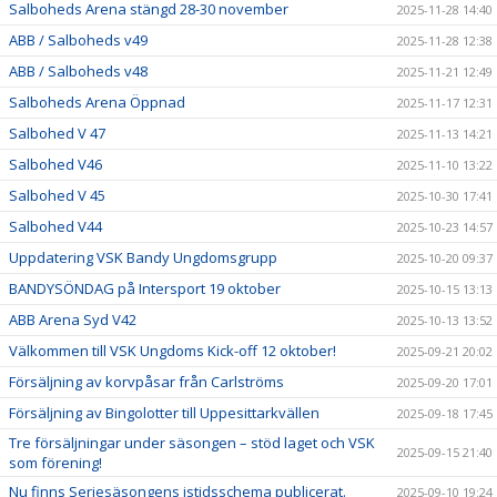
Salboheds Arena stängd 28-30 november
2025-11-28 14:40
ABB / Salboheds v49
2025-11-28 12:38
ABB / Salboheds v48
2025-11-21 12:49
Salboheds Arena Öppnad
2025-11-17 12:31
Salbohed V 47
2025-11-13 14:21
Salbohed V46
2025-11-10 13:22
Salbohed V 45
2025-10-30 17:41
Salbohed V44
2025-10-23 14:57
Uppdatering VSK Bandy Ungdomsgrupp
2025-10-20 09:37
BANDYSÖNDAG på Intersport 19 oktober
2025-10-15 13:13
ABB Arena Syd V42
2025-10-13 13:52
Välkommen till VSK Ungdoms Kick-off 12 oktober!
2025-09-21 20:02
Försäljning av korvpåsar från Carlströms
2025-09-20 17:01
Försäljning av Bingolotter till Uppesittarkvällen
2025-09-18 17:45
Tre försäljningar under säsongen – stöd laget och VSK
2025-09-15 21:40
som förening!
Nu finns Seriesäsongens istidsschema publicerat.
2025-09-10 19:24