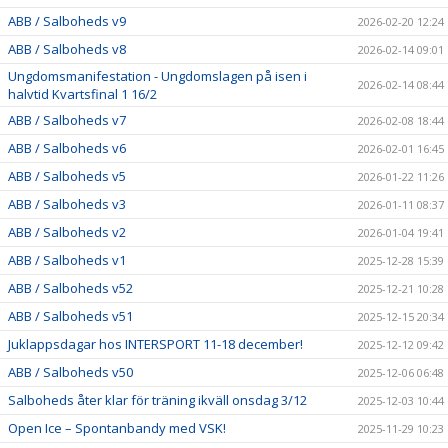
ABB / Salboheds v9
2026-02-20 12:24
ABB / Salboheds v8
2026-02-14 09:01
Ungdomsmanifestation - Ungdomslagen på isen i
2026-02-14 08:44
halvtid Kvartsfinal 1 16/2
ABB / Salboheds v7
2026-02-08 18:44
ABB / Salboheds v6
2026-02-01 16:45
ABB / Salboheds v5
2026-01-22 11:26
ABB / Salboheds v3
2026-01-11 08:37
ABB / Salboheds v2
2026-01-04 19:41
ABB / Salboheds v1
2025-12-28 15:39
ABB / Salboheds v52
2025-12-21 10:28
ABB / Salboheds v51
2025-12-15 20:34
Juklappsdagar hos INTERSPORT 11-18 december!
2025-12-12 09:42
ABB / Salboheds v50
2025-12-06 06:48
Salboheds åter klar för träning ikväll onsdag 3/12
2025-12-03 10:44
Open Ice – Spontanbandy med VSK!
2025-11-29 10:23