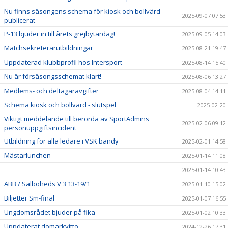
Nu finns säsongens schema för kiosk och bollvärd
2025-09-07 07:53
publicerat
P-13 bjuder in till årets grejbytardag!
2025-09-05 14:03
Matchsekreterarutbildningar
2025-08-21 19:47
Uppdaterad klubbprofil hos Intersport
2025-08-14 15:40
Nu är försäsongsschemat klart!
2025-08-06 13:27
Medlems- och deltagaravgifter
2025-08-04 14:11
Schema kiosk och bollvärd - slutspel
2025-02-20
Viktigt meddelande till berörda av SportAdmins
2025-02-06 09:12
personuppgiftsincident
Utbildning för alla ledare i VSK bandy
2025-02-01 14:58
Mästarlunchen
2025-01-14 11:08
2025-01-14 10:43
ABB / Salboheds V 3 13-19/1
2025-01-10 15:02
Biljetter Sm-final
2025-01-07 16:55
Ungdomsrådet bjuder på fika
2025-01-02 10:33
Uppdaterat domarkvitto
2024-12-26 17:31