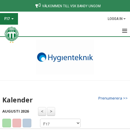
VÄLKOMMEN TILL VSK BANDY UNGOM
F17
LOGGA IN
HEM
NYHETER
KALENDER
MATCHER
TRUPPEN
Kalender
Prenumerera >>
DOKUMENT
AUGUSTI 2026
KONTAKT