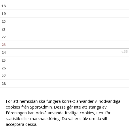
18
19
20
21
22
23
v.35
24
25
26
27
28
29
30
För att hemsidan ska fungera korrekt använder vi nödvändiga
v.36
31
cookies från SportAdmin. Dessa går inte att stänga av.
Föreningen kan också använda frivilliga cookies, t.ex. för
statistik eller marknadsföring. Du väljer själv om du vill
acceptera dessa.