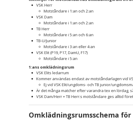
VSK Herr
Motståndare i 1:an och 2:an
VSK Dam
Motståndare i 1:an och 2:an
TB Herr
Motståndare i 5:an och 6:an
TB-U/Junior
Motståndare i 3:an eller 4:an
VSK Elit (P19, P17, DamU, F17)
Motståndare i 5:an
1:ans omklädningsrum
VSK Elits ledarrum
Kommer användas endast av motståndarlagen vid VS
Ej vid VSK Elit/ungdoms- och TB junior/ungdomsm
Är det många matcher efter varandra tex en lördag, 
VSK Dam/Herr + TB Herr:s motståndare ges alltid före
Omklädningsrumsschema för 