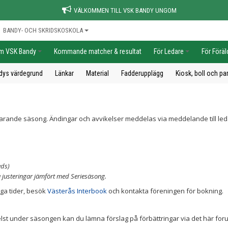
VÄLKOMMEN TILL VSK BANDY UNGOM
BANDY- OCH SKRIDSKOSKOLA
m VSK Bandy
Kommande matcher & resultat
För Ledare
För Föräl
dys värdegrund
Länkar
Material
Fadderupplägg
Kiosk, boll och p
varande säsong. Ändingar och avvikelser meddelas via meddelande till le
eds)
justeringar jämfört med Seriesäsong.
iga tider, besök
Västerås Interbook
och kontakta föreningen för bokning.
om helst under säsongen kan du lämna förslag på förbättringar via det här for