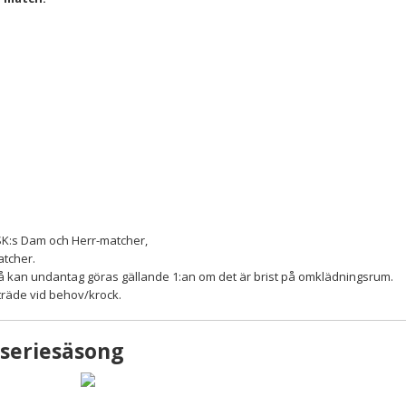
K:s Dam och Herr-matcher,
atcher.
så kan undantag göras gällande 1:an om det är brist på omklädningsrum.
träde vid behov/krock.
seriesäsong