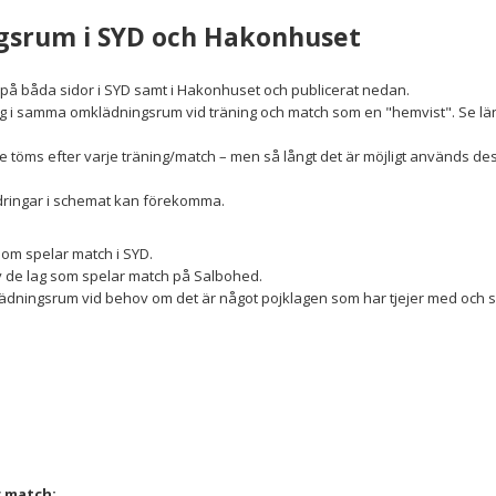
ngsrum i SYD och Hakonhuset
på båda sidor i SYD samt i Hakonhuset och publicerat nedan.
rlag i samma omklädningsrum vid träning och match som en "hemvist". Se lä
e töms efter varje träning/match – men så långt det är möjligt används d
ändringar i schemat kan förekomma.
som spelar match i SYD.
 de lag som spelar match på Salbohed.
ingsrum vid behov om det är något pojklagen som har tjejer med och sp
r match: