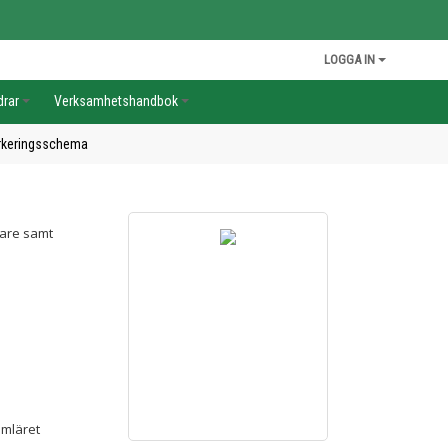
LOGGA IN
drar
Verksamhetshandbok
arkeringsschema
dare samt
umläret