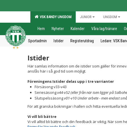
VSK BANDY UNGDOM
JUNIOR
UNGDOM
Hem
Nyheter
Kalender
Våra lag/tränare
O
Sportadmin
Istider
Registerutdrag
Ledare: VSK Ban
Istider
Här samlas information om de istider som gäller för inne
anslås här i så god tid som möjligt.
Föreningens Istider delas upp i tre varrianter
Försäsong v33-v43
Seriesäsong
v44-v52 (eller från när isen ligger på Salboh
Slutspelssäsong
v01-v10
Under arbete - men endast små 
För att granska bokningar i hallen och hitta eventuella led
Vi vill bli bättre
Vi vill alltid bli bättre och din feedback är viktig. När s
Formulär löpande feedback