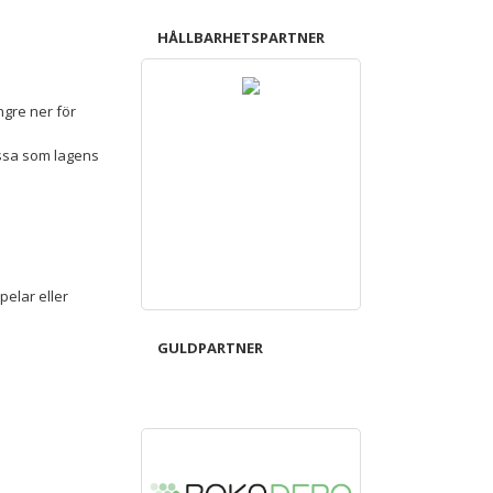
HÅLLBARHETSPARTNER
ngre ner för
essa som lagens
elar eller
GULDPARTNER