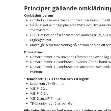
Principer gällande omklädni
Omklädningsrum
Omklädningsrumsschema för träningar finns uppsatt 
Så långt det är möjligt placeras VSK:s och TB:s junio
"hemvister".
OBS! Det inte är några "fasta" omklädningsrum, dvs d
utgångspunkt.
Match går alltid före träning, så det kan betyda att 
Domarrum
Domarrummet i SYD används i första hand av de lag 
Domarrummet i Hakonhuset används i första hand av
Domarrummet i Hakonhuset kan användas som omklädn
tvärtom.
"Hemvister" i SYD för VSK och TB lagen:
Ledarrum VSK Elit - 1:an
VSK P19 2:an
VSK P17- 3:an
VSK DamU/F17 - 4:an
TB-U/Junior lag - 5:an och 6:an
Riktlinjer för motståndarnas omklädningsrum infö