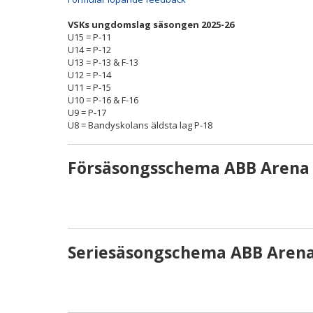
VSKs ungdomslag säsongen 2025-26
U15 = P-11
U14 = P-12
U13 = P-13 & F-13
U12 = P-14
U11 = P-15
U10 = P-16 & F-16
U9 = P-17
U8 = Bandyskolans äldsta lag P-18
Försäsongsschema ABB Arena 
Seriesäsongschema ABB Arena 