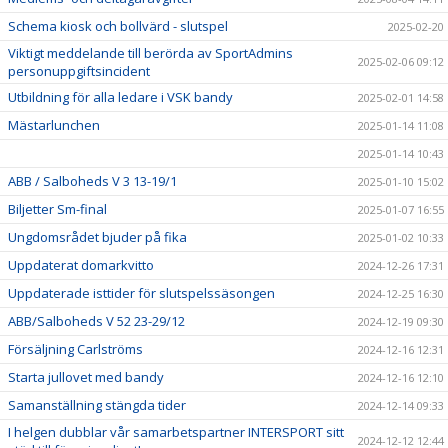
Schema kiosk och bollvärd - slutspel
2025-02-20
Viktigt meddelande till berörda av SportAdmins
2025-02-06 09:12
personuppgiftsincident
Utbildning för alla ledare i VSK bandy
2025-02-01 14:58
Mästarlunchen
2025-01-14 11:08
2025-01-14 10:43
ABB / Salboheds V 3 13-19/1
2025-01-10 15:02
Biljetter Sm-final
2025-01-07 16:55
Ungdomsrådet bjuder på fika
2025-01-02 10:33
Uppdaterat domarkvitto
2024-12-26 17:31
Uppdaterade isttider för slutspelssäsongen
2024-12-25 16:30
ABB/Salboheds V 52 23-29/12
2024-12-19 09:30
Försäljning Carlströms
2024-12-16 12:31
Starta jullovet med bandy
2024-12-16 12:10
Samanställning stängda tider
2024-12-14 09:33
I helgen dubblar vår samarbetspartner INTERSPORT sitt
2024-12-12 12:44