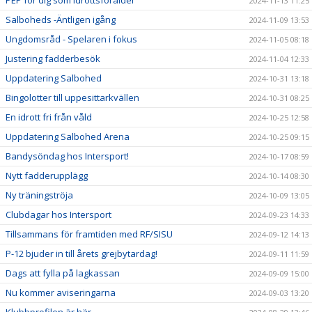
2024-11-13 11:25
Salboheds -Äntligen igång
2024-11-09 13:53
Ungdomsråd - Spelaren i fokus
2024-11-05 08:18
Justering fadderbesök
2024-11-04 12:33
Uppdatering Salbohed
2024-10-31 13:18
Bingolotter till uppesittarkvällen
2024-10-31 08:25
En idrott fri från våld
2024-10-25 12:58
Uppdatering Salbohed Arena
2024-10-25 09:15
Bandysöndag hos Intersport!
2024-10-17 08:59
Nytt fadderupplägg
2024-10-14 08:30
Ny träningströja
2024-10-09 13:05
Clubdagar hos Intersport
2024-09-23 14:33
Tillsammans för framtiden med RF/SISU
2024-09-12 14:13
P-12 bjuder in till årets grejbytardag!
2024-09-11 11:59
Dags att fylla på lagkassan
2024-09-09 15:00
Nu kommer aviseringarna
2024-09-03 13:20
Klubbprofilen är här