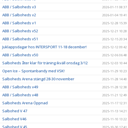
ABB / Salboheds v3
2026-01-11 08:37
ABB / Salboheds v2
2026-01-04 19:41
ABB / Salboheds v1
2025-12-28 15:39
ABB / Salboheds v52
2025-12-21 10:28
ABB / Salboheds v51
2025-12-15 20:34
Juklappsdagar hos INTERSPORT 11-18 december!
2025-12-12 09:42
ABB / Salboheds v50
2025-12-06 06:48
Salboheds åter klar för träning ikväll onsdag 3/12
2025-12-03 10:44
Open Ice – Spontanbandy med VSK!
2025-11-29 10:23
Salboheds Arena stängd 28-30 november
2025-11-28 14:40
ABB / Salboheds v49
2025-11-28 12:38
ABB / Salboheds v48
2025-11-21 12:49
Salboheds Arena Öppnad
2025-11-17 12:31
Salbohed V 47
2025-11-13 14:21
Salbohed V46
2025-11-10 13:22
Salbohed V 45
2025-10-30 17:41