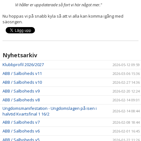
Vi håller er uppdaterade så fort vi hör något mer."
Nu hoppas vi på snabb kyla så att vi alla kan komma igång med
säosngen.
Nyhetsarkiv
Klubbprofil 2026/2027
2026-05-12 09:59
ABB / Salboheds v11
2026-03-06 15:36
ABB / Salboheds v10
2026-02-27 14:36
ABB / Salboheds v9
2026-02-20 12:24
ABB / Salboheds v8
2026-02-14 09:01
Ungdomsmanifestation - Ungdomslagen på isen i
2026-02-14 08:44
halvtid Kvartsfinal 1 16/2
ABB / Salboheds v7
2026-02-08 18:44
ABB / Salboheds v6
2026-02-01 16:45
ABB / Salboheds v5
2026-01-22 11:26