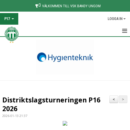
VÄLKOMMEN TILL VSK BANDY UNGOM
P17
LOGGA IN
HEM
NYHETER
KALENDER
MATCHER
TRUPPEN
Distriktslagsturneringen P16
<
>
DOKUMENT
2026
2026-01-13 21:37
KONTAKT