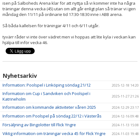
isen på Salboheds Arena klar för att nyttja så vi kommer inte ha några
träningar denna vecka (45) utan om allt går enligt plan så tränar vi igen
måndag den 11/11 på ordinarie tid 17:30-18:30 inne i ABB arena.
Så båda kallelsen för träningar 4/11 och 6/11 utgår.
tyvärr råder vi inte över vädret men vi hoppas att lite kyla i veckan kan
hjälpa till inför vecka 46.
Nyhetsarkiv
Information: Poolspel i Linköping söndag 21/12
2025-12-18 14:20
Information om Cup i Sandviken och Poolspel i
2025-11-27 21:26
Katrineholm
Information om kommande aktiviteter våren 2025
2024-12-29 23:17
Information om Poolspel på söndag 22/12 i Västerås
2024-12-16 09:48
Försäljning av Bingolotter till Flick Yngre
2024-11-13 15:08
Viktig information om träningar vecka 45 för Flick Yngre
2024-11-03 19:48