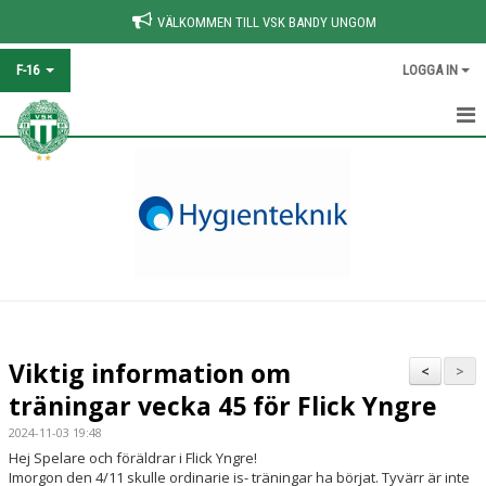
VÄLKOMMEN TILL VSK BANDY UNGOM
F-16
LOGGA IN
HEM
NYHETER
KALENDER
MATCHER
TRUPPEN
Viktig information om
<
>
DOKUMENT
träningar vecka 45 för Flick Yngre
2024-11-03 19:48
KONTAKT
Hej Spelare och föräldrar i Flick Yngre!
Imorgon den 4/11 skulle ordinarie is- träningar ha börjat. Tyvärr är inte