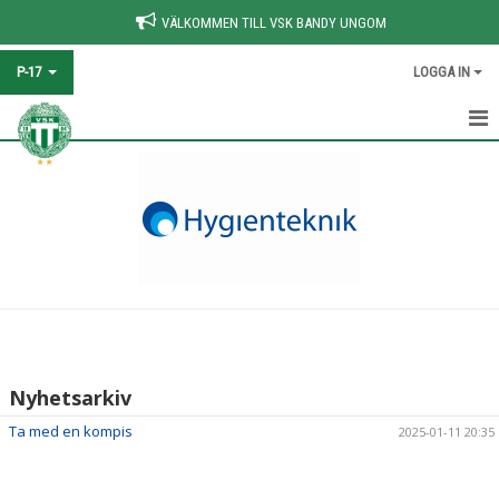
VÄLKOMMEN TILL VSK BANDY UNGOM
P-17
LOGGA IN
HEM
NYHETER
KALENDER
MATCHER
TRUPPEN
Nyhetsarkiv
DOKUMENT
Ta med en kompis
2025-01-11 20:35
KONTAKT