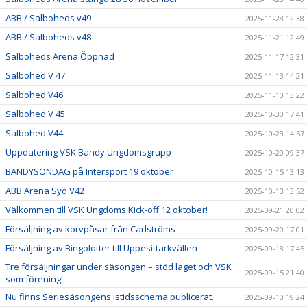
ABB / Salboheds v49
2025-11-28 12:38
ABB / Salboheds v48
2025-11-21 12:49
Salboheds Arena Öppnad
2025-11-17 12:31
Salbohed V 47
2025-11-13 14:21
Salbohed V46
2025-11-10 13:22
Salbohed V 45
2025-10-30 17:41
Salbohed V44
2025-10-23 14:57
Uppdatering VSK Bandy Ungdomsgrupp
2025-10-20 09:37
BANDYSÖNDAG på Intersport 19 oktober
2025-10-15 13:13
ABB Arena Syd V42
2025-10-13 13:52
Välkommen till VSK Ungdoms Kick-off 12 oktober!
2025-09-21 20:02
Försäljning av korvpåsar från Carlströms
2025-09-20 17:01
Försäljning av Bingolotter till Uppesittarkvällen
2025-09-18 17:45
Tre försäljningar under säsongen – stöd laget och VSK
2025-09-15 21:40
som förening!
Nu finns Seriesäsongens istidsschema publicerat.
2025-09-10 19:24