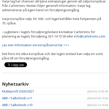
FÖR FÖRÄLDRAR
Varje lag har chansen att tjäna extrapengar genom att sälja korvpåsar
från Carlströms. Nedan följer generell information. Varje lag
administrerar på egen hand sin försäljningsomgång.
VERKSAMHETSHANDBOK
Varje korvpåse säljs för 300:- och laget behåller hela förtjänsten på
75:-/påse.
- Lagledare / lagets försäljningsledare kontaktar Carlströms för
planering av lagets försäljning, 021-14 72 00 eller
info@carlstroms.com
.
Läs mer information om korvpåsarna här >>>
Det finns tre olika korvpåsar och där lagen endast kan välja en sorts
påse till sin försäljningsomgång.
Nyhetsarkiv
Klubbprofil 2026/2027
2026-05-12 09:59
ABB / Salboheds v11
2026-03-06 15:36
ABB / Salboheds v10
2026-02-27 14:36