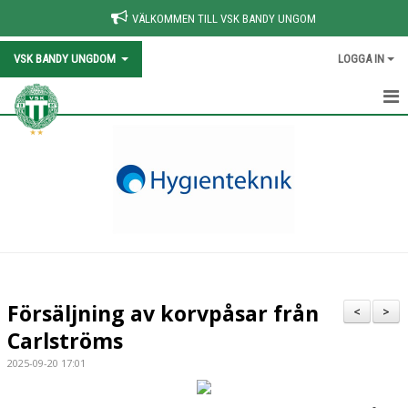
VÄLKOMMEN TILL VSK BANDY UNGOM
VSK BANDY UNGDOM
LOGGA IN
HEM
NYHETER
KALENDER
VÅRA LAG/TRÄNARE
OM VSK BANDY
Försäljning av korvpåsar från
<
>
KOMMANDE MATCHER & RESULTAT
Carlströms
2025-09-20 17:01
FÖR LEDARE