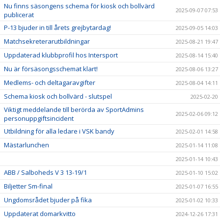
Nu finns säsongens schema för kiosk och bollvärd
2025-09-07 07:53
publicerat
P-13 bjuder in till årets grejbytardag!
2025-09-05 14:03
Matchsekreterarutbildningar
2025-08-21 19:47
Uppdaterad klubbprofil hos Intersport
2025-08-14 15:40
Nu är försäsongsschemat klart!
2025-08-06 13:27
Medlems- och deltagaravgifter
2025-08-04 14:11
Schema kiosk och bollvärd - slutspel
2025-02-20
Viktigt meddelande till berörda av SportAdmins
2025-02-06 09:12
personuppgiftsincident
Utbildning för alla ledare i VSK bandy
2025-02-01 14:58
Mästarlunchen
2025-01-14 11:08
2025-01-14 10:43
ABB / Salboheds V 3 13-19/1
2025-01-10 15:02
Biljetter Sm-final
2025-01-07 16:55
Ungdomsrådet bjuder på fika
2025-01-02 10:33
Uppdaterat domarkvitto
2024-12-26 17:31