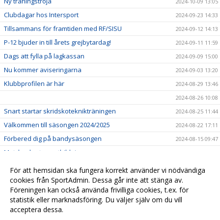
Ny träningströja
2024-10-09 13:05
Clubdagar hos Intersport
2024-09-23 14:33
Tillsammans för framtiden med RF/SISU
2024-09-12 14:13
P-12 bjuder in till årets grejbytardag!
2024-09-11 11:59
Dags att fylla på lagkassan
2024-09-09 15:00
Nu kommer aviseringarna
2024-09-03 13:20
Klubbprofilen är här
2024-08-29 13:46
2024-08-26 10:08
Snart startar skridskoteknikträningen
2024-08-25 11:44
Välkommen till säsongen 2024/2025
2024-08-22 17:11
Förbered dig på bandysäsongen
2024-08-15 09:47
Matchsekreterarutbildningar
2024-08-12 08:55
Nu finns säsongens istider här
2024-08-03 17:45
För att hemsidan ska fungera korrekt använder vi nödvändiga
Lansering av Sportadmin
cookies från SportAdmin. Dessa går inte att stänga av.
2024-05-24 09:24
Föreningen kan också använda frivilliga cookies, t.ex. för
Välkommen till VSK Bandy Ungdom
2024-01-05 15:39
statistik eller marknadsföring. Du väljer själv om du vill
acceptera dessa.