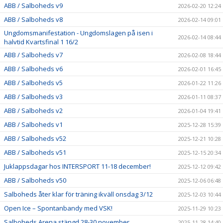
ABB / Salboheds v9
2026-02-20 12:24
ABB / Salboheds v8
2026-02-14 09:01
Ungdomsmanifestation - Ungdomslagen på isen i
2026-02-14 08:44
halvtid Kvartsfinal 1 16/2
ABB / Salboheds v7
2026-02-08 18:44
ABB / Salboheds v6
2026-02-01 16:45
ABB / Salboheds v5
2026-01-22 11:26
ABB / Salboheds v3
2026-01-11 08:37
ABB / Salboheds v2
2026-01-04 19:41
ABB / Salboheds v1
2025-12-28 15:39
ABB / Salboheds v52
2025-12-21 10:28
ABB / Salboheds v51
2025-12-15 20:34
Juklappsdagar hos INTERSPORT 11-18 december!
2025-12-12 09:42
ABB / Salboheds v50
2025-12-06 06:48
Salboheds åter klar för träning ikväll onsdag 3/12
2025-12-03 10:44
Open Ice – Spontanbandy med VSK!
2025-11-29 10:23
Salboheds Arena stängd 28-30 november
2025-11-28 14:40