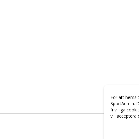
För att hemsi
SportAdmin. D
frivilliga cook
vill acceptera
Anpassa dina 