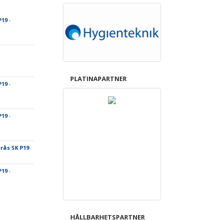
P19
-
PLATINAPARTNER
P19
-
P19
-
rås SK P19
P19
-
HÅLLBARHETSPARTNER