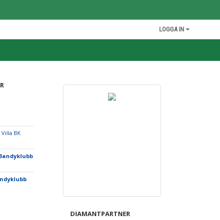
LOGGA IN
R
 Villa BK
 Bandyklubb
andyklubb
DIAMANTPARTNER