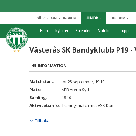
VSK BANDY UNGDOM
JUNIOR
UNGDOM
Hem
Nyheter
Kalender
Matcher
Truppen
Västerås SK Bandyklubb P19 -
INFORMATION
Matchstart:
tor 25 september, 19:10
Plats:
ABB Arena Syd
Samling:
18:10
Aktivitetsinfo:
Träningsmatch mot VSK Dam
<< Tillbaka